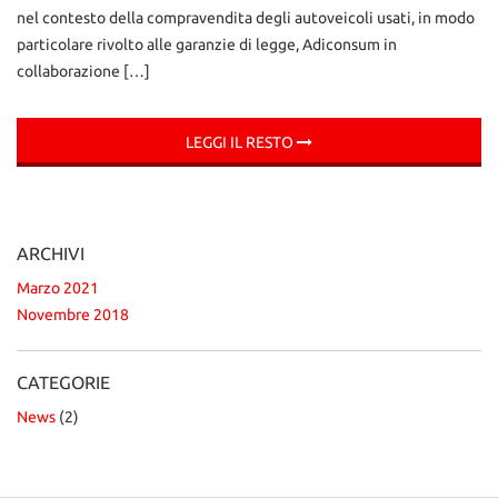
Salva
nel contesto della compravendita degli autoveicoli usati, in modo
le
particolare rivolto alle garanzie di legge, Adiconsum in
impostazioni
collaborazione […]
LEGGI IL RESTO
ARCHIVI
Marzo 2021
Novembre 2018
CATEGORIE
News
(2)