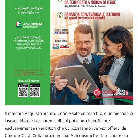
tta
ti
mpre
Cookie necessari
litato
Cookie delle preferenze
Cookie per il miglioramento dell'esperienza utente
Cookie analitici
Cookie di marketing
Leggi
Il marchio Acquisto Sicuro… non è solo un marchio, è un metodo di
la
lavoro chiaro e trasparente di cui potranno beneficiare
cookie
esclusivamente i venditori che utilizzeranno i servizi offerti da
policy
ConformGest. Collaborazione con Adiconsum Per fare chiarezza