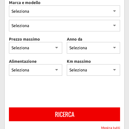
Marca e modello
questi
strumenti
di
tracciamento
si
rimanda
Prezzo massimo
Anno da
alla
cookie
policy.
Puoi
Alimentazione
Km massimo
rivedere
e
modificare
le
tue
scelte
in
qualsiasi
momento.
RICERCA
Mostra tutti