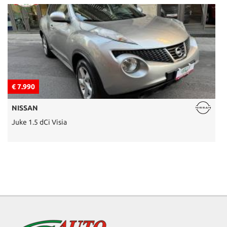
€ 7.990
€
NISSAN
Juke 1.5 dCi Visia
T