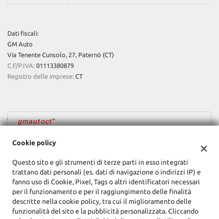
tta
ti
Dati fiscali:
mpre
Cookie necessari
GM Auto
litato
Via Tenente Cunsolo, 27, Paternò (CT)
C.F/P.IVA:
01113380879
Cookie delle preferenze
Registro delle imprese:
CT
Cookie per il miglioramento dell'esperienza utente
Cookie analitici
gmautoct
Cookie policy
Cookie di marketing
Questo sito e gli strumenti di terze parti in esso integrati
trattano dati personali (es. dati di navigazione o indirizzi IP) e
Leggi
fanno uso di Cookie, Pixel, Tags o altri identificatori necessari
la
per il funzionamento e per il raggiungimento delle finalità
cookie
descritte nella cookie policy, tra cui il miglioramento delle
policy
funzionalità del sito e la pubblicità personalizzata. Cliccando