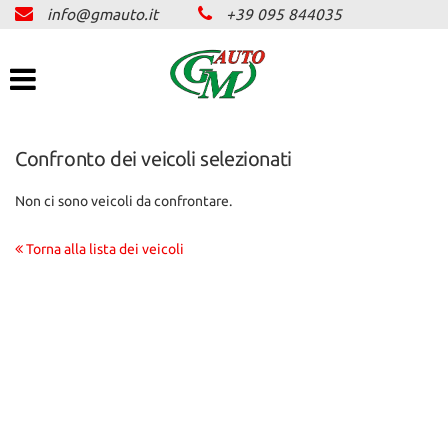
info@gmauto.it
+39 095 844035
HOME
Le
tue
preferenze
AZIENDA
di
consenso
SERVIZI
Confronto dei veicoli selezionati
Il
seguente
pannello
Non ci sono veicoli da confrontare.
ASSICURAZIONE
ti
consente
Torna alla lista dei veicoli
di
PARCO AUTO
esprimere
le
tue
OFFERTE LAMPO
preferenze
di
consenso
NEWS E PROMO
alle
tecnologie
di
CONTATTI