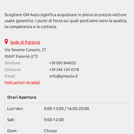
questi
strumenti
Scegliere GM Auto significa acquistare in piena sicurezza vetture
di
usate garantite. I punti di forza sui quali puntiamo sono la qualità,
tracciamento
la competenza e la cortesia.
si
rimanda
alla
Sede di Paternò
cookie
Via Tenente Cunsolo, 27
policy.
95047 Paternò (CT)
Puoi
Telefono:
+39 095 844035
rivedere
Cellulare:
+39 346 124 4318
e
Email:
info@gmauto.it
modificare
Indicazioni stradali
le
tue
scelte
Orari Apertura
in
qualsiasi
Lun-Ven:
9:00-13:00 / 16:00-20:00
momento.
Sab:
9:00-12:00
Dom:
Chiuso