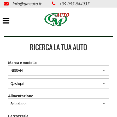
info@gmauto.it
+39 095 844035
HOME
Le
tue
preferenze
AZIENDA
di
consenso
SERVIZI
Il
RICERCA LA TUA AUTO
seguente
pannello
ASSICURAZIONE
ti
consente
Marca e modello
di
PARCO AUTO
esprimere
le
tue
OFFERTE LAMPO
preferenze
di
Alimentazione
consenso
NEWS E PROMO
alle
tecnologie
di
CONTATTI
Carrozzeria