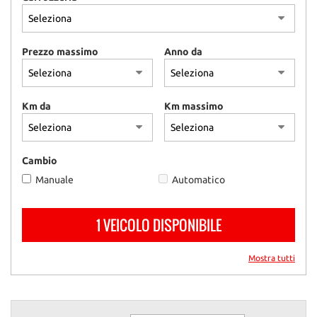
tracciamento
che
adottiamo
per
Prezzo massimo
Anno da
offrire
le
funzionalità
e
Km da
Km massimo
svolgere
le
attività
di
Cambio
seguito
Manuale
Automatico
descritte.
Per
ottenere
1 VEICOLO DISPONIBILE
maggiori
informazioni
Mostra tutti
sull'utilità
e
sul
funzionamento
di