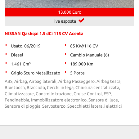
tta
ti
13.000 Euro
iva esposta
mpre
Cookie necessari
litato
NISSAN Qashqai 1.5 dCi 115 CV Acenta
Usato, 06/2019
Cookie delle preferenze
85 KW/116 CV
Diesel
Cambio Manuale (6)
Cookie per il miglioramento dell'esperienza utente
1.461 Cm³
189.000 Km
Grigio Scuro Metallizzato
5 Porte
Cookie analitici
ABS, Airbag, Airbag laterali, Airbag Passeggero, Airbag testa,
Bluetooth, Bracciolo, Cerchi in lega, Chiusura centralizzata,
Cookie di marketing
Climatizzatore, Controllo trazione, Cruise Control, ESP,
Fendinebbia, Immobilizzatore elettronico, Sensore di luce,
Sensore di pioggia, Servosterzo, Specchietti laterali elettrici
Leggi
la
cookie
policy