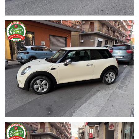
Climatizzatore
Chiusura Centr a Distanza con Chiave
Vetri Elettrici
Specchietti Elettrici
ABS ESP ASR Airbag
Controllo Trazione e Stabilita
Idroguida
Radio USB Aux
Computer di Bordo
Fendinebbia
Cerchi in Lega
Vetri Oscurati
Pack Chromo
Sedile Reg in ALtezza
Volante Reg in Altezza e Profondità
Libretto Uso e Manutenzione
....
La vettura viene consegnata con un certificato di garanzia