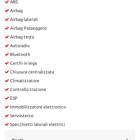
ABS
Salva
Airbag
le
impostazioni
Airbag laterali
Airbag Passeggero
Airbag testa
Autoradio
Bluetooth
Cerchi in lega
Chiusura centralizzata
Climatizzatore
Controllo trazione
ESP
Immobilizzatore elettronico
Servosterzo
Specchietti laterali elettrici