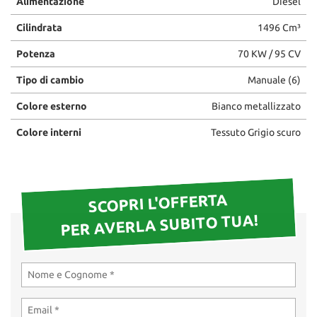
Alimentazione
Diesel
questi
Cilindrata
1496 Cm³
strumenti
di
Potenza
70 KW / 95 CV
tracciamento
si
Tipo di cambio
Manuale (6)
rimanda
alla
Colore esterno
Bianco metallizzato
cookie
policy.
Colore interni
Tessuto Grigio scuro
Puoi
rivedere
e
modificare
SCOPRI L'OFFERTA
le
tue
PER AVERLA SUBITO TUA!
scelte
in
qualsiasi
momento.