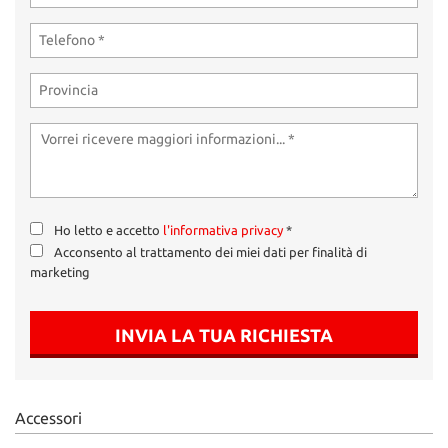
tta
ti
mpre
Cookie necessari
litato
Cookie delle preferenze
Cookie per il miglioramento dell'esperienza utente
Ho letto e accetto
l'informativa privacy
*
Cookie analitici
Acconsento al trattamento dei miei dati per finalità di
marketing
Cookie di marketing
INVIA LA TUA RICHIESTA
Leggi
la
cookie
Accessori
policy