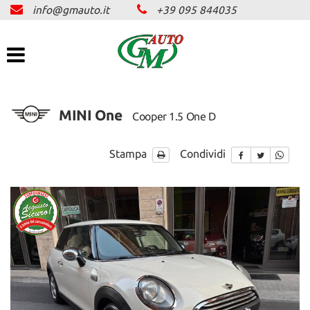
info@gmauto.it
+39 095 844035
HOME
Le
tue
preferenze
AZIENDA
di
consenso
SERVIZI
Il
MINI One
Cooper 1.5 One D
seguente
pannello
ASSICURAZIONE
ti
Stampa
Condividi
consente
di
PARCO AUTO
esprimere
le
tue
OFFERTE LAMPO
preferenze
di
consenso
NEWS E PROMO
alle
tecnologie
di
CONTATTI