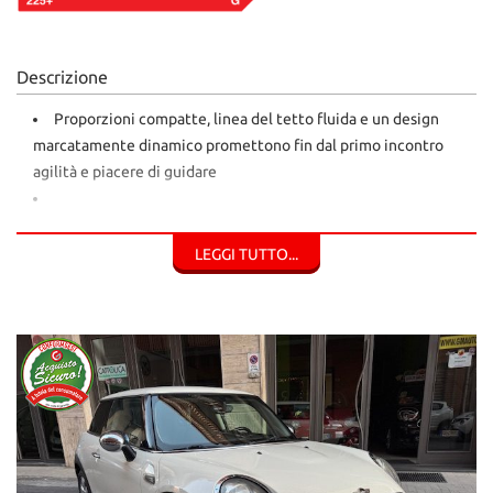
Descrizione
Proporzioni compatte, linea del tetto fluida e un design
marcatamente dinamico promettono fin dal primo incontro
agilità e piacere di guidare
Stile da Coupè, Praticità e Comodità di BMW e Inglesina
come tutte le MINI...
LEGGI TUTTO...
Mini Cooper One
Motore 1.5 Turbo Diesel
70 kw
95 Cavalli
Cambio Manuale 6 Marce
Auto Tagliandata in Tutto