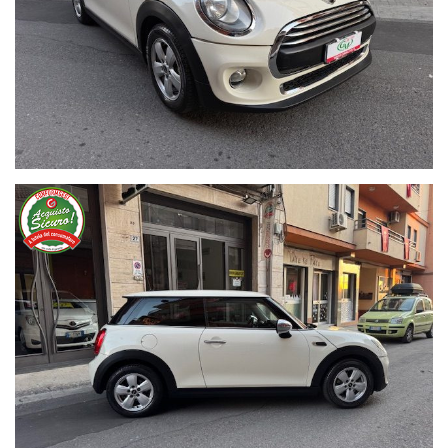
* Da Non Far Nulla
Anno Settembre 2016
Chilometri 193.000
Unico Proprietario
Non Fumatori
Gomme Ottime
Revisionata
Doppie Chiavi
Ottime Condizioni
Bassi Consumi
Bassi Costi di Gestione
* Auto in Garanzia 12 Mesi
* Possibilità di Finanziamento
* Possibilità di Assicurazione RC Auto
Optional: