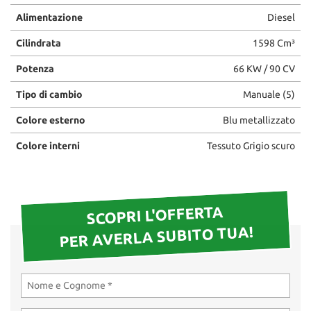
questi
Alimentazione
Diesel
strumenti
di
Cilindrata
1598 Cm³
tracciamento
Potenza
66 KW / 90 CV
si
rimanda
Tipo di cambio
Manuale (5)
alla
cookie
Colore esterno
Blu metallizzato
policy.
Puoi
Colore interni
Tessuto Grigio scuro
rivedere
e
modificare
le
tue
SCOPRI L'OFFERTA
scelte
PER AVERLA SUBITO TUA!
in
qualsiasi
momento.