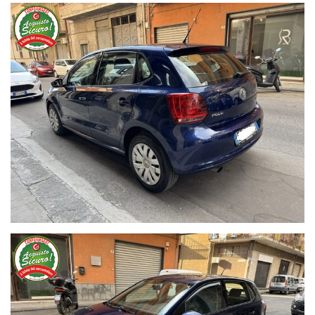
Vetri Elettrici Ant e Post
Specchietti Elettrici
ABS ESP ASR Airbag
Controllo Trazione e Stabilita
Idroguida
Radio CD
Bracciolo
Computer di Bordo
Fendinebbia
Libretto Uso e Manutenzione Service
....
** I Prezzi sono da Intendersi Passaggio di Proprietà Escluso.
Rivenditore GM Auto
Vedi Più FOTO Anche Su www gmauto .it