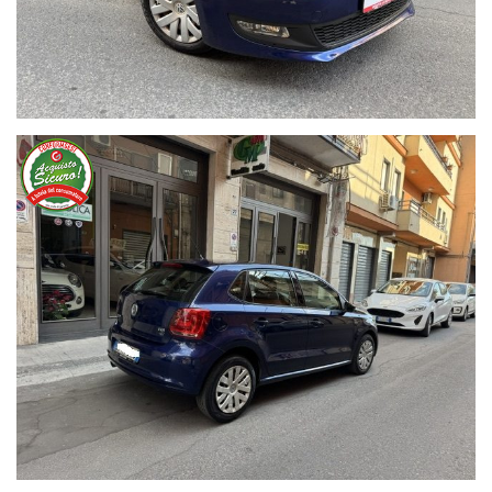
* Revisione Ok
* Bollo Ok
* Doppie Chiavi
* Auto in Perfette Condizioni
* Chilometri Certificati
* Certificato di Conformita
* Libretto Service
* Auto con 12 Mesi di Garanzia
** Possibilità di finanziamento anche per l' intero importo
con Piccole e Comode rate mensili, Anticipo Zero fino a 60 Rate
Mensili
** Possibilita di Assicurazione RC Auto Cattolica
* Finanziabile
Optional.....
Climatizzatore
Chiusura Centr a Distanza con Chiave