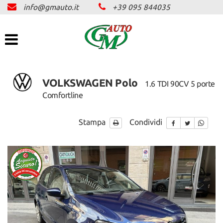
info@gmauto.it
+39 095 844035
HOME
Le
tue
preferenze
AZIENDA
di
consenso
SERVIZI
Il
VOLKSWAGEN Polo
1.6 TDI 90CV 5 porte
seguente
Comfortline
pannello
ASSICURAZIONE
ti
consente
Stampa
Condividi
di
PARCO AUTO
esprimere
le
tue
OFFERTE LAMPO
preferenze
di
consenso
NEWS E PROMO
alle
tecnologie
di
CONTATTI