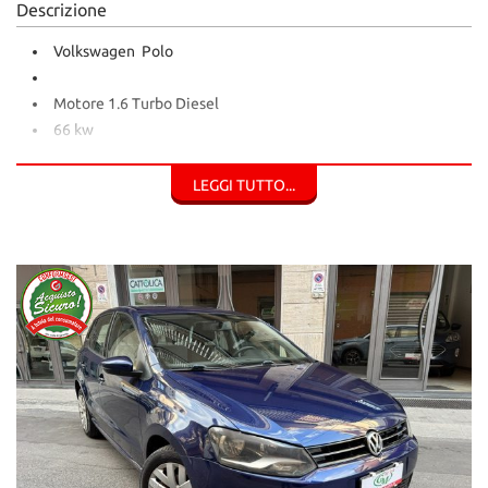
Descrizione
Volkswagen Polo
Motore 1.6 Turbo Diesel
66 kw
90 Cavalli
5 Porte - 5 Posti
LEGGI TUTTO...
Anno Novembre 2013
....dallo spirito sbarazzino e dalle linee sinuose
- Unica nel suo genere, piccola fuori, ma con 5 posti comodi.
- Un motore brillante per muoverti in agilità nel traffico più
caotico, consumando veramente poco.
- Il perfetto connubio fra eleganza e sportività
- Bassi Consumi e Costi di Gestione
- Meccanica Perfetta
- Qualsiasi Prova!