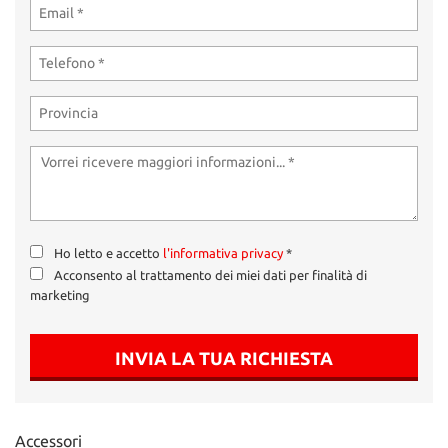
tta
ti
mpre
Cookie necessari
litato
Cookie delle preferenze
Cookie per il miglioramento dell'esperienza utente
Cookie analitici
Ho letto e accetto
l'informativa privacy
*
Acconsento al trattamento dei miei dati per finalità di
Cookie di marketing
marketing
INVIA LA TUA RICHIESTA
Leggi
la
cookie
policy
Accessori