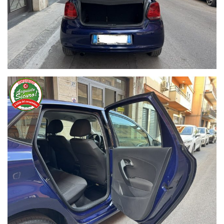
Ho letto e accetto
l'informativa privacy
*
Acconsento al trattamento dei miei dati per finalità di
marketing
Invia
Queste informazioni non saranno condivise con terze parti