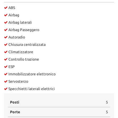
Salva
ABS
le
impostazioni
Airbag
Airbag laterali
Airbag Passeggero
Autoradio
Chiusura centralizzata
Climatizzatore
Controllo trazione
ESP
Immobilizzatore elettronico
Servosterzo
Specchietti laterali elettrici
Posti
5
Porte
5