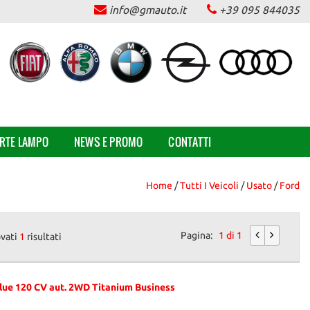
info@gmauto.it
+39 095 844035
ERTE LAMPO
NEWS E PROMO
CONTATTI
Home
/
Tutti I Veicoli
/
Usato
/
Ford
Pagina:
1 di 1
ovati
1
risultati
ue 120 CV aut. 2WD Titanium Business