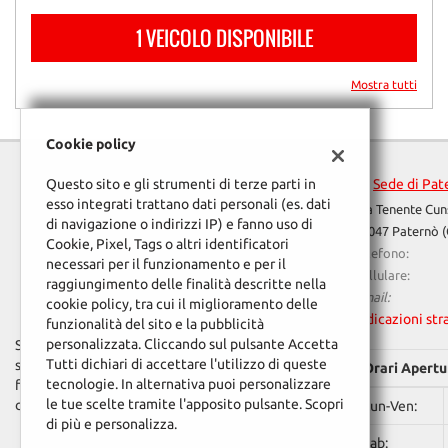
questi
1 VEICOLO DISPONIBILE
strumenti
di
tracciamento
Mostra tutti
si
rimanda
alla
Cookie policy
cookie
policy.
Questo sito e gli strumenti di terze parti in
Sede di Pat
Puoi
esso integrati trattano dati personali (es. dati
Via Tenente Cun
rivedere
di navigazione o indirizzi IP) e fanno uso di
95047 Paternò (
e
Cookie, Pixel, Tags o altri identificatori
Telefono:
modificare
necessari per il funzionamento e per il
Cellulare:
le
raggiungimento delle finalità descritte nella
Email:
tue
cookie policy, tra cui il miglioramento delle
scelte
Indicazioni str
funzionalità del sito e la pubblicità
in
personalizzata. Cliccando sul pulsante Accetta
Scegliere GM Auto significa acquistare in piena
qualsiasi
Tutti dichiari di accettare l'utilizzo di queste
sicurezza vetture usate garantite. I punti di
Orari Apertu
momento.
tecnologie. In alternativa puoi personalizzare
forza sui quali puntiamo sono la qualità, la
le tue scelte tramite l'apposito pulsante. Scopri
competenza e la cortesia.
Lun-Ven:
Leggi
di più e personalizza.
la
Sab: