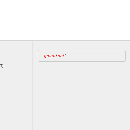
gmautoct
CT)