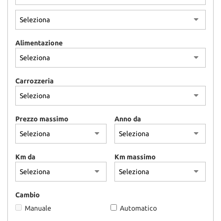
tracciamento
che
adottiamo
per
offrire
Alimentazione
le
funzionalità
e
Carrozzeria
svolgere
le
attività
di
Prezzo massimo
Anno da
seguito
descritte.
Per
ottenere
Km da
Km massimo
maggiori
informazioni
sull'utilità
e
Cambio
sul
Manuale
Automatico
funzionamento
di