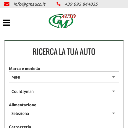
info@gmauto.it
+39 095 844035
HOME
Le
tue
preferenze
AZIENDA
di
consenso
SERVIZI
Il
RICERCA LA TUA AUTO
seguente
pannello
ASSICURAZIONE
ti
consente
Marca e modello
di
PARCO AUTO
esprimere
le
tue
OFFERTE LAMPO
preferenze
di
Alimentazione
consenso
NEWS E PROMO
alle
tecnologie
di
CONTATTI
Carrozzeria