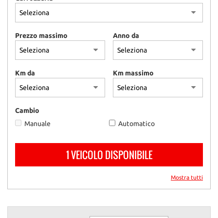
tracciamento
che
adottiamo
per
Prezzo massimo
Anno da
offrire
le
funzionalità
e
Km da
Km massimo
svolgere
le
attività
di
Cambio
seguito
Manuale
Automatico
descritte.
Per
ottenere
1 VEICOLO DISPONIBILE
maggiori
informazioni
Mostra tutti
sull'utilità
e
sul
funzionamento
di