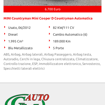
tta
ti
6.700 Euro
MINI Countryman Mini Cooper D Countryman Automatica
mpre
Cookie necessari
litato
Usato, 06/2012
82 KW/111 CV
Diesel
Cambio Automatico (6)
Cookie delle preferenze
1.995 Cm³
189.000 Km
Cookie per il miglioramento dell'esperienza utente
Blu Metallizzato
5 Porte
ABS, Airbag, Airbag laterali, Airbag Passeggero, Airbag testa,
Cookie analitici
Autoradio, Cerchi in lega, Chiusura centralizzata, Climatizzatore,
Controllo trazione, ESP, Immobilizzatore elettronico, Servosterzo,
Specchietti laterali elettrici
Cookie di marketing
Leggi
la
cookie
policy