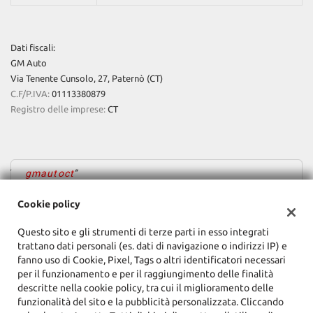
tta
ti
Dati fiscali:
mpre
Cookie necessari
GM Auto
litato
Via Tenente Cunsolo, 27, Paternò (CT)
C.F/P.IVA:
01113380879
Cookie delle preferenze
Registro delle imprese:
CT
Cookie per il miglioramento dell'esperienza utente
Cookie analitici
gmautoct
Cookie policy
Cookie di marketing
Questo sito e gli strumenti di terze parti in esso integrati
trattano dati personali (es. dati di navigazione o indirizzi IP) e
Leggi
fanno uso di Cookie, Pixel, Tags o altri identificatori necessari
la
per il funzionamento e per il raggiungimento delle finalità
cookie
descritte nella cookie policy, tra cui il miglioramento delle
policy
funzionalità del sito e la pubblicità personalizzata. Cliccando