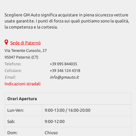
questi
strumenti
Scegliere GM Auto significa acquistare in piena sicurezza vetture
di
usate garantite. I punti di forza sui quali puntiamo sono la qualità,
tracciamento
la competenza e la cortesia.
si
rimanda
alla
Sede di Paternò
cookie
Via Tenente Cunsolo, 27
policy.
95047 Paternò (CT)
Puoi
Telefono:
+39 095 844035
rivedere
Cellulare:
+39 346 124 4318
e
Email:
info@gmauto.it
modificare
Indicazioni stradali
le
tue
scelte
Orari Apertura
in
qualsiasi
Lun-Ven:
9:00-13:00 / 16:00-20:00
momento.
Sab:
9:00-12:00
Dom:
Chiuso